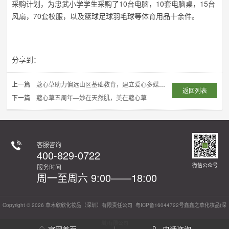
采购计划，为忠武小学学生采购了10台电脑，10套电脑桌，15台
风扇，70套校服，以及篮球足球羽毛球等体育用品十余件。
分享到：
上一篇
蔻心草助力偏远山区基础教育，建立爱心多媒体教室
返回列表
下一篇
蔻心草五周年—妙在天然肌，美在蔻心草
客服咨询
400-829-0722
微信公众号
服务时间
周一至周六 9:00——18:00
Copyright © 2026 草木欣欣化妆品（深圳）有限责任公司
粤ICP备16044722号
鑫鑫之草化妆品(深
圳)有限公司