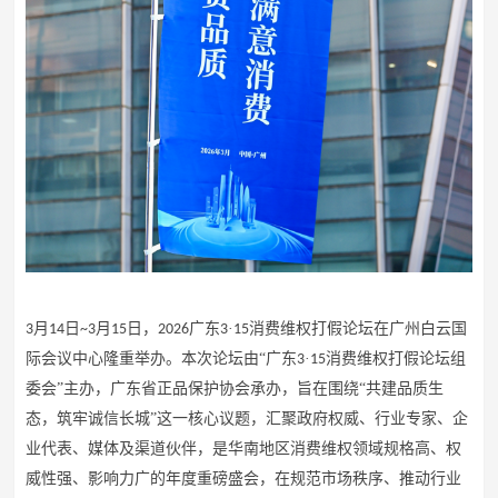
月
日
月
日，
广东
·
消费维权打假论坛
在广州白云国
3
14
~3
15
2026
3
15
际会议中心隆重举办。
本次论坛由
“
广东
·
消费维权打假论坛组
3
15
委会
”
主办，
广东省正品保护协会
承办，旨在围绕
“共建品质生
态，筑牢诚信长城”
这一核心议题，汇聚政府权威、行业专家、企
业代表、媒体及渠道伙伴，
是华南地区消费维权领域规格高、权
威性强、影响力广的年度重磅盛会，在规范市场秩序、推动行业