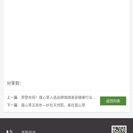
分享到：
上一篇
荣登央视！蔻心草入选品牌强国美容健康行业成员单位
返回列表
下一篇
蔻心草五周年—妙在天然肌，美在蔻心草
客服咨询