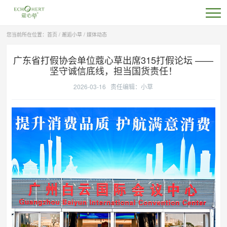
您当前所在位置：
首页
/
邂逅小草
/
媒体动态
广东省打假协会单位蔻心草出席315打假论坛 ——
坚守诚信底线，担当国货责任！
2026-03-16 责任编辑：
小草